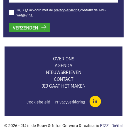
Ja, ik ga akkoord met de
privacyverklaring
conform de AVG-
wetgeving.
VERZENDEN
OVER ONS
AGENDA
NIEUWSBRIEVEN
CONTACT
JIJ GAAT HET MAKEN
Cookiebeleid
Privacyverklaring
LinkedIn
© 2026 - JIJ in de Bouw & Infra. Ontwerp & realisatie
FIZZ | Digital