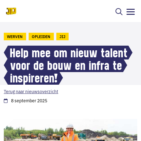
WERVEN
OPLEIDEN
JIJ
Help mee om nieuw talent
voor de bouw en infra te
inspireren!
Terug naar nieuwsoverzicht
8 september 2025