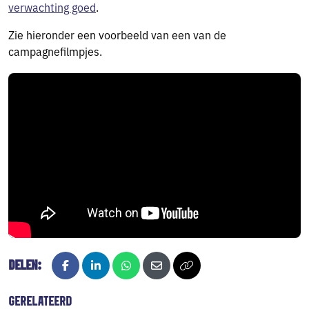
verwachting goed
.
Zie hieronder een voorbeeld van een van de
campagnefilmpjes.
DELEN:
Facebook
LinkedIn
Whatsapp
E-mail
Kopieer naar klembord
GERELATEERD